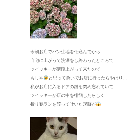
今朝お店でパン生地を仕込んでから
自宅に上がって洗濯をし終わったところで
ツイッキーが階段上がって来たので
もしや
と思って急いでお店に行ったらやはり…
私がお店に入るドアの鍵を閉め忘れていて
ツイッキーが店の中を徘徊したらしく
折り鶴ランを齧って吐いた形跡が