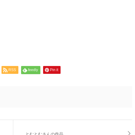
RSS
feedly
Pin it
とむとむさんの作品