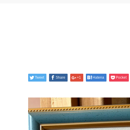
Tweet
Share
+1
Hatena
Pocket