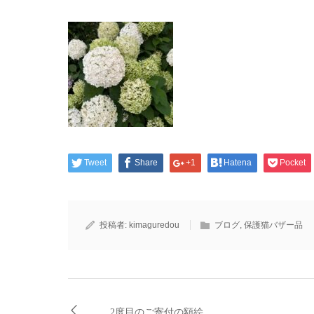
Tweet
Share
+1
Hatena
Pocket
投稿者:
kimaguredou
ブログ
,
保護猫バザー品
2度目のご寄付の額絵