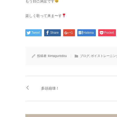
もう自己満足です
楽しく歌って来ま〜す
Tweet
Share
+1
Hatena
Pocket
投稿者:
kimaguredou
ブログ
,
ボイストレーニン
多頭崩壊！