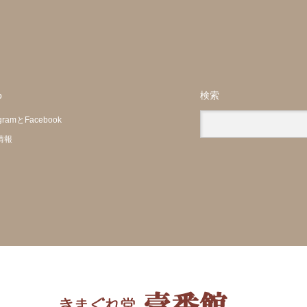
p
検索
agramとFacebook
情報