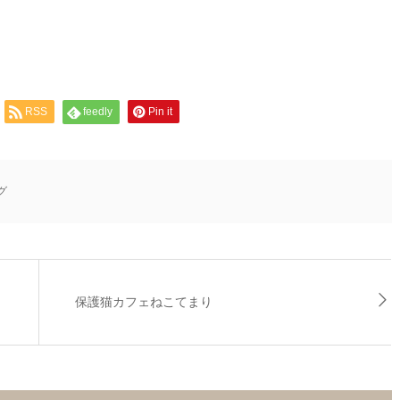
RSS
feedly
Pin it
グ
保護猫カフェねこてまり