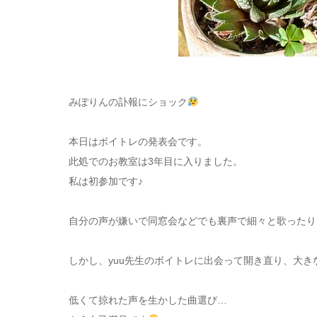
みぽりんの訃報にショック
本日はボイトレの発表会です。
此処でのお教室は3年目に入りました。
私は初参加です♪
自分の声が嫌いで同窓会などでも裏声で細々と歌ったり
しかし、yuu先生のボイトレに出会って開き直り、大
低くて掠れた声を生かした曲選び…