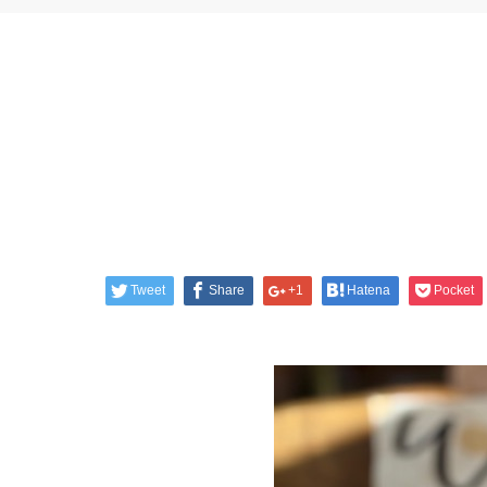
Tweet
Share
+1
Hatena
Pocket