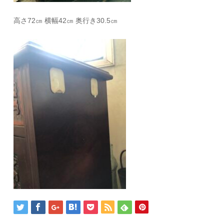
高さ72㎝ 横幅42㎝ 奥行き30.5㎝