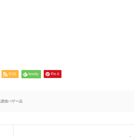
RSS
feedly
Pin it
保護猫バザー品