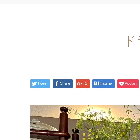
ド
Tweet
Share
+1
Hatena
Pocket