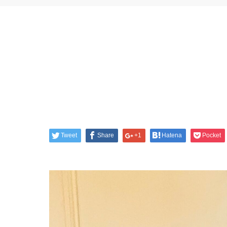
Tweet
Share
+1
Hatena
Pocket