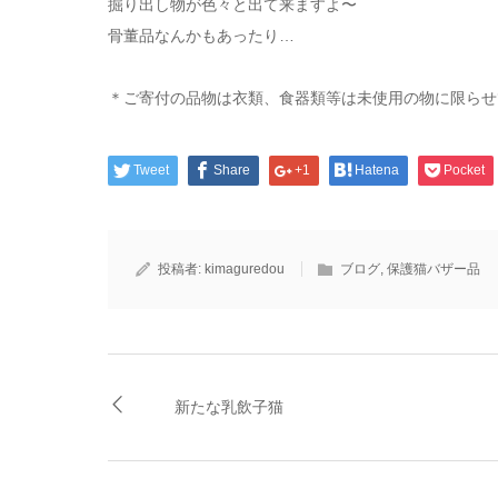
掘り出し物が色々と出て来ますよ〜
骨董品なんかもあったり…
＊ご寄付の品物は衣類、食器類等は未使用の物に限らせ
Tweet
Share
+1
Hatena
Pocket
投稿者:
kimaguredou
ブログ
,
保護猫バザー品
新たな乳飲子猫