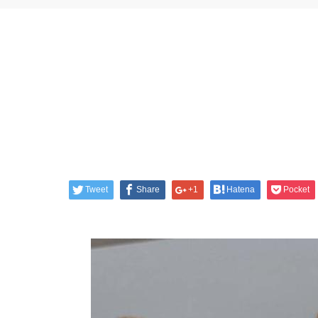
Tweet
Share
+1
Hatena
Pocket