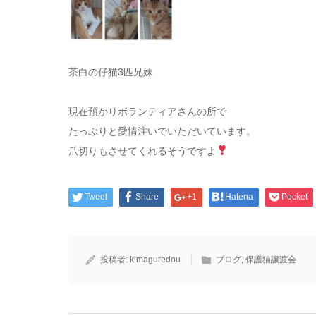
茶白の仔猫3匹兄妹
現在預かりボランティアさんの所で
たっぷりと愛情注いでいただいています。
爪切りもさせてくれるそうですよ
Tweet
Share
+1
Hatena
Pocket
投稿者:
kimaguredou
ブログ
,
保護猫譲渡会