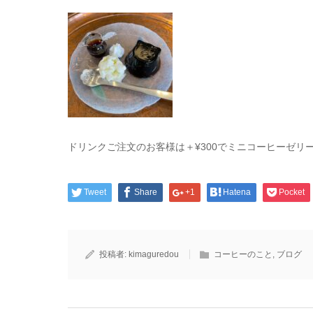
ドリンクご注文のお客様は＋¥300でミニコーヒーゼリ
Tweet
Share
+1
Hatena
Pocket
投稿者:
kimaguredou
コーヒーのこと
,
ブログ