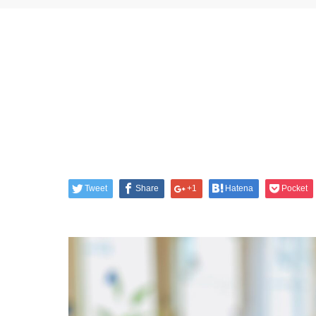
Tweet
Share
+1
Hatena
Pocket