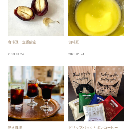
珈琲豆…壹番館産
珈琲豆
2023.01.24
2023.01.24
効き珈琲
ドリップバックとポンコーヒー