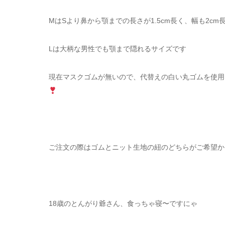
MはSより鼻から顎までの長さが1.5cm長く、幅も2cm
Lは大柄な男性でも顎まで隠れるサイズです
現在マスクゴムが無いので、代替えの白い丸ゴムを使用
ご注文の際はゴムとニット生地の紐のどちらがご希望か
18歳のとんがり爺さん、食っちゃ寝〜ですにゃ