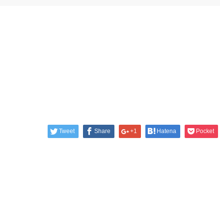
Tweet
Share
+1
Hatena
Pocket