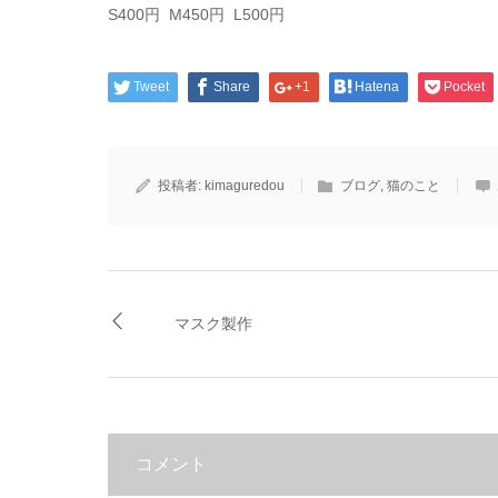
S400円 M450円 L500円
Tweet
Share
+1
Hatena
Pocket
投稿者:
kimaguredou
ブログ
,
猫のこと
マスク製作
コメント